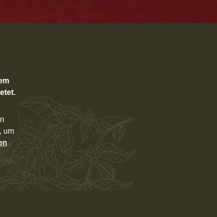
rem
etet.
an
n, um
en