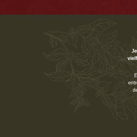
Je
viel
E
erit
d