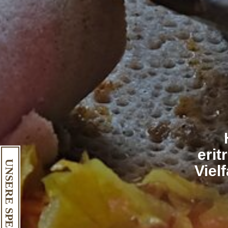
erit
UNSERE SPEISEKARTE
Viel